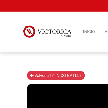
INICIO
V
Volver a 17° NICO BATLLE