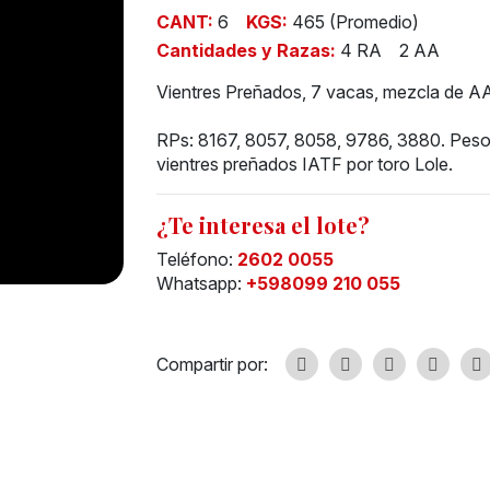
CANT:
6
KGS:
465 (Promedio)
Cantidades y Razas:
4 RA
2 AA
Vientres Preñados, 7 vacas, mezcla de A
RPs: 8167, 8057, 8058, 9786, 3880. Peso
vientres preñados IATF por toro Lole.
¿Te interesa el lote?
Teléfono:
2602 0055
Whatsapp:
+598099 210 055
Compartir por: