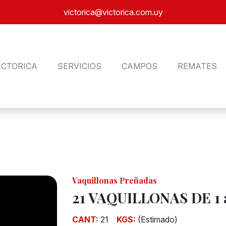
victorica@victorica.com.uy
ICTORICA
SERVICIOS
CAMPOS
REMATES
Vaquillonas Preñadas
21 VAQUILLONAS DE 1 a
CANT:
21
KGS:
(Estimado)