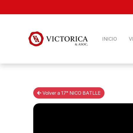
INICIO
V
Volver a 17° NICO BATLLE