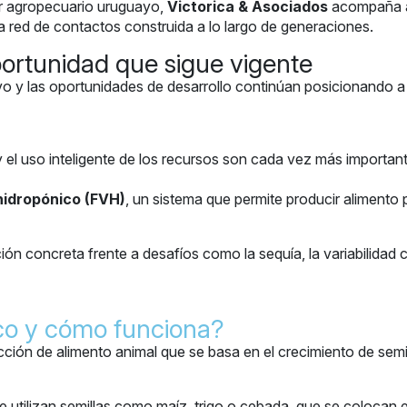
or agropecuario uruguayo,
Victorica & Asociados
acompaña a 
na red de contactos construida a lo largo de generaciones.
ortunidad que sigue vigente
uctivo y las oportunidades de desarrollo continúan posicionand
y el uso inteligente de los recursos son cada vez más importa
hidropónico (FVH)
, un sistema que permite producir alimento
ón concreta frente a desafíos como la sequía, la variabilidad c
ico y cómo funciona?
ión de alimento animal que se basa en el crecimiento de semil
se utilizan semillas como maíz, trigo o cebada, que se colocan