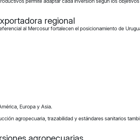
oductivos permite adaptar cada inversión según los objetivos de
xportadora regional
preferencial al Mercosur fortalecen el posicionamiento de Uru
América, Europa y Asia.
ción agropecuaria, trazabilidad y estándares sanitarios tambié
ersiones agropecuarias